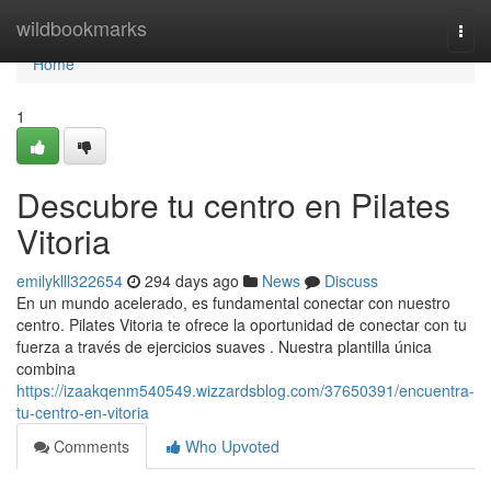
Home
wildbookmarks
Togg
navi
Home
1
Descubre tu centro en Pilates
Vitoria
emilyklll322654
294 days ago
News
Discuss
En un mundo acelerado, es fundamental conectar con nuestro
centro. Pilates Vitoria te ofrece la oportunidad de conectar con tu
fuerza a través de ejercicios suaves . Nuestra plantilla única
combina
https://izaakqenm540549.wizzardsblog.com/37650391/encuentra-
tu-centro-en-vitoria
Comments
Who Upvoted