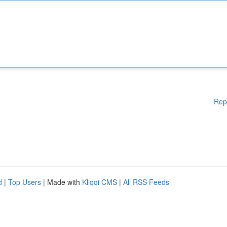
Rep
d
|
Top Users
| Made with
Kliqqi CMS
|
All RSS Feeds