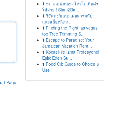
1
ชม เกมฟุตบอล โดยไม่เสียค่า
ใช้จ่าย ! Siam2Ba...
1
วิธีแห่งกิเลน: เผยความลับ
แห่งสล็อตกิเลน
1
Finding the Right las vegas
top Tree Trimming S...
1
Escape to Paradise: Your
Jamaican Vacation Rent...
1
Kocaeli ile İzmit Profesyonel
Eşlik Eden Su...
1
Food Oil: Guide to Choice &
Use
ort Page