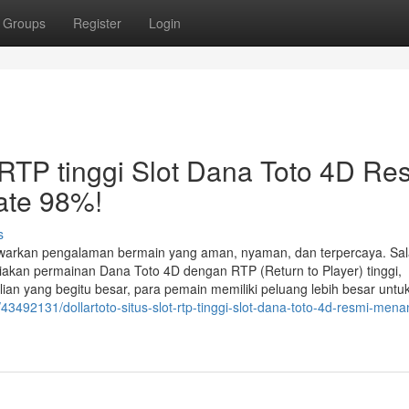
Groups
Register
Login
TP tinggi Slot Dana Toto 4D Res
ate 98%!
s
arkan pengalaman bermain yang aman, nyaman, dan terpercaya. Sal
an permainan Dana Toto 4D dengan RTP (Return to Player) tinggi,
n yang begitu besar, para pemain memiliki peluang lebih besar untu
43492131/dollartoto-situs-slot-rtp-tinggi-slot-dana-toto-4d-resmi-men