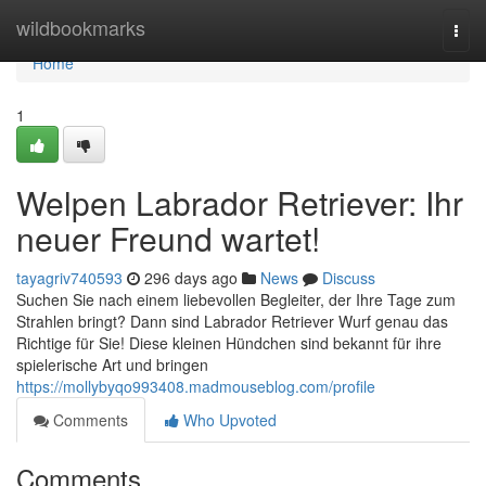
Home
wildbookmarks
Togg
navi
Home
1
Welpen Labrador Retriever: Ihr
neuer Freund wartet!
tayagriv740593
296 days ago
News
Discuss
Suchen Sie nach einem liebevollen Begleiter, der Ihre Tage zum
Strahlen bringt? Dann sind Labrador Retriever Wurf genau das
Richtige für Sie! Diese kleinen Hündchen sind bekannt für ihre
spielerische Art und bringen
https://mollybyqo993408.madmouseblog.com/profile
Comments
Who Upvoted
Comments