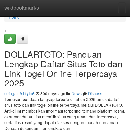
Home
wildbookmarks
Togg
navi
Home
1
DOLLARTOTO: Panduan
Lengkap Daftar Situs Toto dan
Link Togel Online Terpercaya
2025
seingaln911yto6
300 days ago
News
Discuss
Temukan panduan lengkap terbaru di tahun 2025 untuk daftar
situs toto dan link togel online terpercaya melalui DOLLARTOTO.
Artikel ini memberikan informasi terperinci tentang platform resmi,
cara mendaftar, tips memilih situs yang aman dan terpercaya,
serta link resmi yang dapat diakses dengan mudah dan aman.
Dengan dukungan fitur lengkap dan