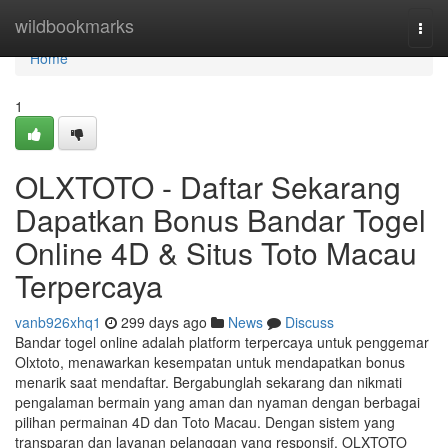
Home
wildbookmarks
Togg
navi
Home
1
OLXTOTO - Daftar Sekarang
Dapatkan Bonus Bandar Togel
Online 4D & Situs Toto Macau
Terpercaya
vanb926xhq1
299 days ago
News
Discuss
Bandar togel online adalah platform terpercaya untuk penggemar
Olxtoto, menawarkan kesempatan untuk mendapatkan bonus
menarik saat mendaftar. Bergabunglah sekarang dan nikmati
pengalaman bermain yang aman dan nyaman dengan berbagai
pilihan permainan 4D dan Toto Macau. Dengan sistem yang
transparan dan layanan pelanggan yang responsif, OLXTOTO