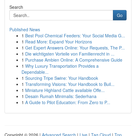
Search
Go
Published News
1
Best Pool Chemical Feeders: Your Social Media G...
1
Read More: Expand Your Horizons
1
Get Expert Answers Online: Your Requests, The P...
1
Die wichtigsten Vorteile von Familienrecht in ...
1
Purchase Ambien Online: A Comprehensive Guide
1
Why Luxury Transportation Provides a
Dependable...
1
Sourcing Tripe Swine: Your Handbook
1
Transforming Visions: Your Handbook to Buil...
1
Miniature Highland Cattle available Offe...
1
Desain Rumah Minimalis: Sederhana
1
A Guide to Pilot Education: From Zero to P...
Copyright © 2026 |
Advanced Search
|
Live
|
Tag Cloud
|
Top