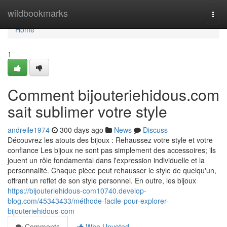
Home
wildbookmarks
Togg
navi
Home
1
Comment bijouteriehidous.com
sait sublimer votre style
andreile1974
300 days ago
News
Discuss
Découvrez les atouts des bijoux : Rehaussez votre style et votre
confiance Les bijoux ne sont pas simplement des accessoires; ils
jouent un rôle fondamental dans l'expression individuelle et la
personnalité. Chaque pièce peut rehausser le style de quelqu'un,
offrant un reflet de son style personnel. En outre, les bijoux
https://bijouteriehidous-com10740.develop-
blog.com/45343433/méthode-facile-pour-explorer-
bijouteriehidous-com
Comments
Who Upvoted