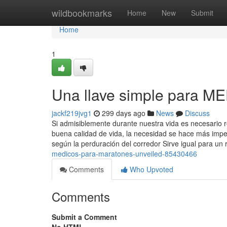
Home
wildbookmarks
Home
New
Submit
Home
1
Una llave simple para
jackf219jvg1
299 days ago
News
Discuss
Si admisiblemente durante nuestra vida es necesario 
buena calidad de vida, la necesidad se hace más impe
según la perduración del corredor Sirve igual para un
medicos-para-maratones-unveiled-85430466
Comments
Who Upvoted
Comments
Submit a Comment