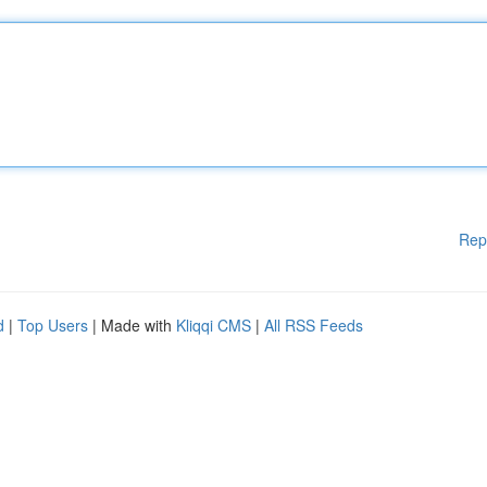
Rep
d
|
Top Users
| Made with
Kliqqi CMS
|
All RSS Feeds