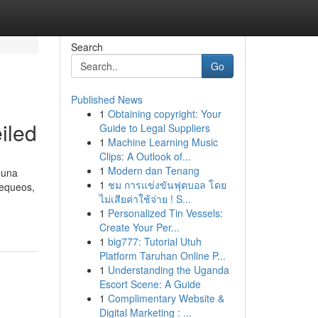
Search
Go
Published News
1
Obtaining copyright: Your
iled
Guide to Legal Suppliers
1
Machine Learning Music
Clips: A Outlook of...
1
Modern dan Tenang
 una
1
ชม การแข่งขันฟุตบอล โดย
hequeos,
ไม่เสียค่าใช้จ่าย ! S...
1
Personalized Tin Vessels:
Create Your Per...
1
big777: Tutorial Utuh
Platform Taruhan Online P...
1
Understanding the Uganda
Escort Scene: A Guide
1
Complimentary Website &
Digital Marketing : ...