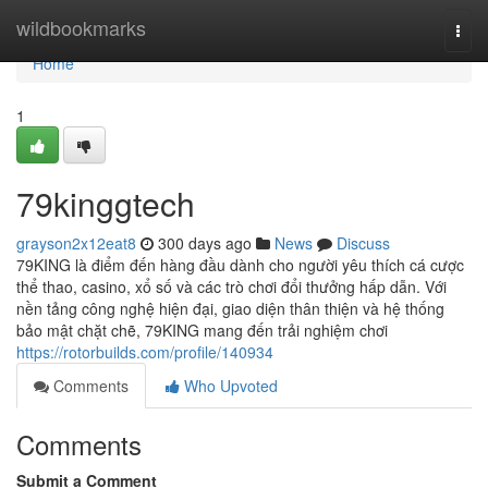
Home
wildbookmarks
Togg
navi
Home
1
79kinggtech
grayson2x12eat8
300 days ago
News
Discuss
79KING là điểm đến hàng đầu dành cho người yêu thích cá cược
thể thao, casino, xổ số và các trò chơi đổi thưởng hấp dẫn. Với
nền tảng công nghệ hiện đại, giao diện thân thiện và hệ thống
bảo mật chặt chẽ, 79KING mang đến trải nghiệm chơi
https://rotorbuilds.com/profile/140934
Comments
Who Upvoted
Comments
Submit a Comment