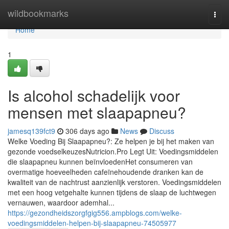
Home
wildbookmarks
Togg
navi
Home
1
Is alcohol schadelijk voor
mensen met slaapapneu?
jamesq139fct9
306 days ago
News
Discuss
Welke Voeding Bij Slaapapneu?: Ze helpen je bij het maken van
gezonde voedselkeuzesNutricion.Pro Legt Uit: Voedingsmiddelen
die slaapapneu kunnen beïnvloedenHet consumeren van
overmatige hoeveelheden cafeïnehoudende dranken kan de
kwaliteit van de nachtrust aanzienlijk verstoren. Voedingsmiddelen
met een hoog vetgehalte kunnen tijdens de slaap de luchtwegen
vernauwen, waardoor ademhal...
https://gezondheidszorgfgig556.ampblogs.com/welke-
voedingsmiddelen-helpen-bij-slaapapneu-74505977