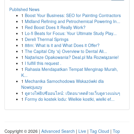
Published News
1
Boost Your Business: SEO for Painting Contractors
1
Midland Refining and Petrochemical Powering In...
1
Red Boost Does It Really Work?
1
Lo-fi Beats for Focus: Your Ultimate Study Play...
1
Dereli Thermal Springs
1
88m: What is it and What Does it Offer?
1
The Capital City 's} Overview to Dental Ali...
1
Najtańsze Opakowania? Deal.pl Ma Rozwiązanie!
1
I fulfill this request .
1
Rahasia Mendapatkan Tempat Menginap Murah,
K...
1
Mechanika Samochodowa Wskazówki dla
Nowicjuszy
1
ดูดวงไพ่ยิปซีออนไลน์: เปิดอนาคตด้วยเว็บดูดวงแม่นๆ
1
Formy do kostek lodu: Wielkie kostki, wielki ef...
Copyright © 2026 |
Advanced Search
|
Live
|
Tag Cloud
|
Top