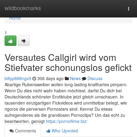
Home
wildbookmarks
Togg
navi
Home
1
Versautes Callgirl wird vom
Stiefvater schonungslos gefickt
billyp888ngx9
306 days ago
News
Discuss
Abartige Rubensweiber wollen long-lasting knallhartes pimpern.
Wenn Du dies nicht wahr haben möchtest, darfst Du dich bei
Deutschlands schönster Erotiktube jetzt gleich umschauen. In
tausenden einzigartigen Fickvideos wird unmittelbar belegt, wie
rigoros die perversen Pornostars sind. Kennst Du etwas
aufregenderes als die grandiosen Pornoclips? Um das echt zu
beantworten, genügt
https://pornofilme.biz/
Comments
Who Upvoted