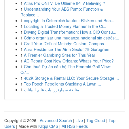
1
Atlas Pro ONTV: De Ultieme IPTV Beleving ?
1
Understanding Your ABS Pump: Function &
Replace...
1
copyright in Österreich kaufen: Risiken und Rea...
1
Locating a Trusted Money Planner in the Ci...
1
Driving Digital Transformation: How a CIO Consu...
1
Cómo organizar una mudanza nacional sin estrés:...
1
Craft Your Distinct Melody: Custom Compos...
1
Aura Residence The Airth Sector 79 Gurugram
1
A Premier Gambling Sites for This Year
1
AC Repair Cost New Orleans: What's Your Price?
1
Cho thuê Dự án căn hộ The Emerald Golf View:
Cơ...
1
402K Storage & Rental LLC: Your Secure Storage ...
1
Top Pooch Repellents Shielding A Lawn ...
1
متابعة سمارترز: باب عالم البيانات
Copyright © 2026 |
Advanced Search
|
Live
|
Tag Cloud
|
Top
Users
| Made with
Kliqqi CMS
|
All RSS Feeds