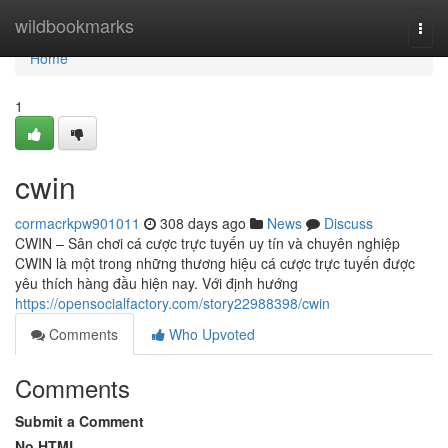
Home
wildbookmarks
Togg
navi
Home
1
cwin
cormacrkpw901011
308 days ago
News
Discuss
CWIN – Sân chơi cá cược trực tuyến uy tín và chuyên nghiệp
CWIN là một trong những thương hiệu cá cược trực tuyến được
yêu thích hàng đầu hiện nay. Với định hướng
https://opensocialfactory.com/story22988398/cwin
Comments
Who Upvoted
Comments
Submit a Comment
No HTML