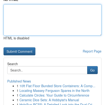
HTML is disabled
Report Page
Search
Go
Published News
1
10ft Flat Floor Bunded Store Containers: A Comp...
1
Locating Massey Ferguson Spares in the North
1
Calculate Circles: Your Guide to Circumference
1
Ceramic Dice Sets: A Hobbyist's Manual
1
HoloSun RCSS: A Detailed Look into the Dual Cri...