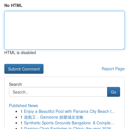
No HTML
HTML is disabled
Report Page
Search
Go
Published News
1
Enjoy a Beautiful Pool with Panama City Beach t...
1
遊戲王：Gameone 娛樂城全攻略
1
Synthetic Sports Grounds Bangalore: A Comple...
1
Gaming Chair Factories in China: the year 2026 ...