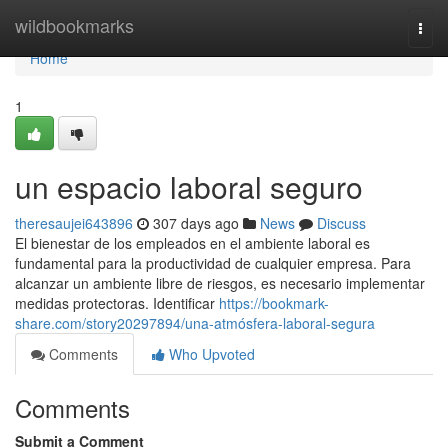
Home
wildbookmarks
Togg
navi
Home
1
un espacio laboral seguro
theresaujei643896
307 days ago
News
Discuss
El bienestar de los empleados en el ambiente laboral es
fundamental para la productividad de cualquier empresa. Para
alcanzar un ambiente libre de riesgos, es necesario implementar
medidas protectoras. Identificar
https://bookmark-
share.com/story20297894/una-atmósfera-laboral-segura
Comments
Who Upvoted
Comments
Submit a Comment