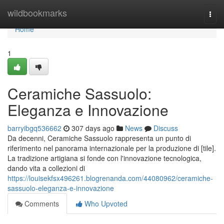
Home
wildbookmarks
Togg
navi
Home
1
Ceramiche Sassuolo:
Eleganza e Innovazione
barryibgq536662
307 days ago
News
Discuss
Da decenni, Ceramiche Sassuolo rappresenta un punto di
riferimento nel panorama internazionale per la produzione di [tile].
La tradizione artigiana si fonde con l'innovazione tecnologica,
dando vita a collezioni di
https://louisekfsx496261.blogrenanda.com/44080962/ceramiche-
sassuolo-eleganza-e-innovazione
Comments
Who Upvoted