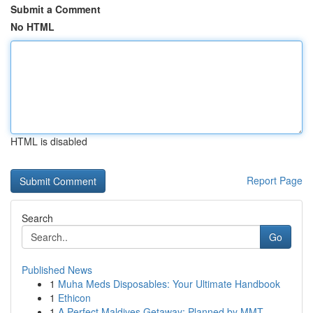
Submit a Comment
No HTML
HTML is disabled
Report Page
Search
Go
Published News
1
Muha Meds Disposables: Your Ultimate Handbook
1
Ethicon
1
A Perfect Maldives Getaway: Planned by MMT