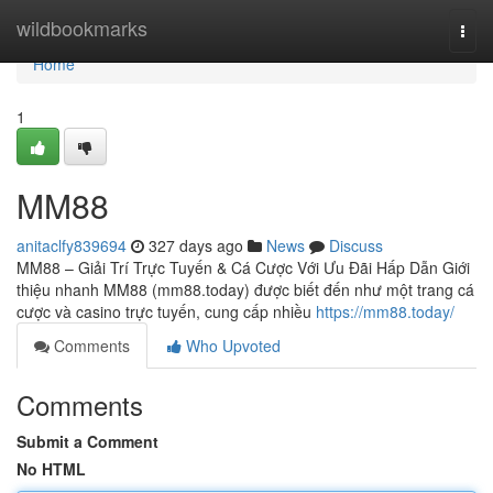
Home
wildbookmarks
Togg
navi
Home
1
MM88
anitaclfy839694
327 days ago
News
Discuss
MM88 – Giải Trí Trực Tuyến & Cá Cược Với Ưu Đãi Hấp Dẫn Giới
thiệu nhanh MM88 (mm88.today) được biết đến như một trang cá
cược và casino trực tuyến, cung cấp nhiều
https://mm88.today/
Comments
Who Upvoted
Comments
Submit a Comment
No HTML