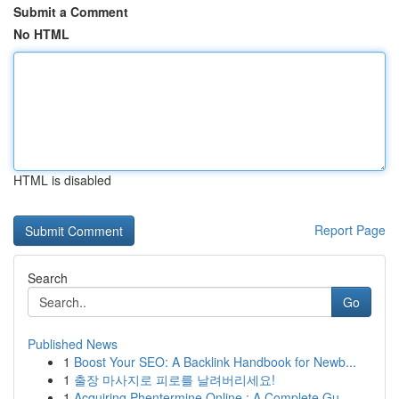
Submit a Comment
No HTML
HTML is disabled
Report Page
Search
Go
Published News
1
Boost Your SEO: A Backlink Handbook for Newb...
1
출장 마사지로 피로를 날려버리세요!
1
Acquiring Phentermine Online : A Complete Gu...