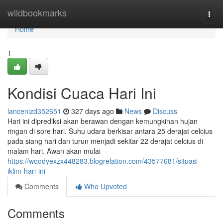
Home
wildbookmarks
Togg
navi
Home
1
Kondisi Cuaca Hari Ini
lancenizd352651
327 days ago
News
Discuss
Hari ini diprediksi akan berawan dengan kemungkinan hujan
ringan di sore hari. Suhu udara berkisar antara 25 derajat celcius
pada siang hari dan turun menjadi sekitar 22 derajat celcius di
malam hari. Awan akan mulai
https://woodyexzx448283.blogrelation.com/43577681/situasi-
iklim-hari-ini
Comments
Who Upvoted
Comments