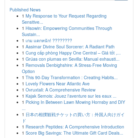
Published News
1
My Response to Your Request Regarding
Sensitive...
1
Hisowin: Empowering Communities Through
Sustain...
1
เกม แตกหนัก! ????????
1
Aasimar Divine Soul Sorcerer: A Radiant Path
1
Cung cấp phòng Happy One Central – Giá tốt ,...
1
Grúas con plumas en Sevilla: Manual exhausti...
1
Removals Denbighshire: A Stress-Free Moving
Option
1
This 90-Day Transformation : Creating Habits...
1
Lovely Flowers Near Atlantic Ave
1
Ovruxtali: A Comprehensive Review
1
Kajak Semois: Jouez l'aventure sur les eaux ...
1
Picking In Between Lawn Mowing Hornsby and DIY
...
1
日本の相撲観戦チケットの買い方：外国人向けガイ
ド
1
Research Peptides: A Comprehensive Introduction
1
Score Big Savings: The Ultimate Gift Card Deals...