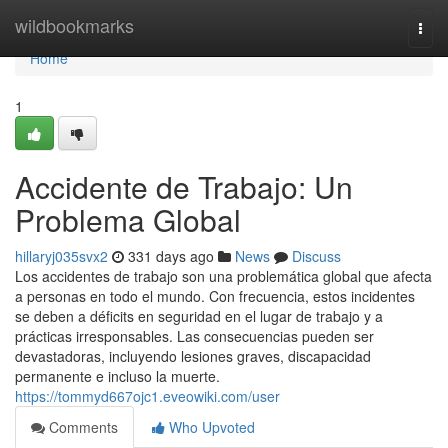
Home
wildbookmarks
Togg
navi
Home
1
Accidente de Trabajo: Un
Problema Global
hillaryj035svx2
331 days ago
News
Discuss
Los accidentes de trabajo son una problemática global que afecta
a personas en todo el mundo. Con frecuencia, estos incidentes
se deben a déficits en seguridad en el lugar de trabajo y a
prácticas irresponsables. Las consecuencias pueden ser
devastadoras, incluyendo lesiones graves, discapacidad
permanente e incluso la muerte.
https://tommyd667ojc1.eveowiki.com/user
Comments
Who Upvoted