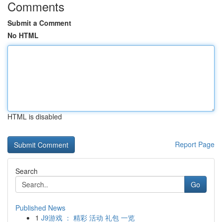
Comments
Submit a Comment
No HTML
HTML is disabled
Report Page
Search
Go
Published News
1
J9游戏 ： 精彩 活动 礼包 一览