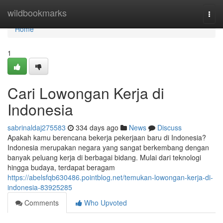
Home
wildbookmarks
Togg
navi
Home
1
Cari Lowongan Kerja di
Indonesia
sabrinaldaj275583
334 days ago
News
Discuss
Apakah kamu berencana bekerja pekerjaan baru di Indonesia?
Indonesia merupakan negara yang sangat berkembang dengan
banyak peluang kerja di berbagai bidang. Mulai dari teknologi
hingga budaya, terdapat beragam
https://abelsfqb630486.pointblog.net/temukan-lowongan-kerja-di-
indonesia-83925285
Comments
Who Upvoted