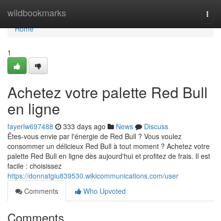
Home
wildbookmarks
Togg
navi
Home
1
Achetez votre palette Red Bull
en ligne
fayerlw697488
333 days ago
News
Discuss
Êtes-vous envie par l'énergie de Red Bull ? Vous voulez
consommer un délicieux Red Bull à tout moment ? Achetez votre
palette Red Bull en ligne dès aujourd'hui et profitez de frais. Il est
facile : choisissez
https://donnatgiu839530.wikicommunications.com/user
Comments
Who Upvoted
Comments