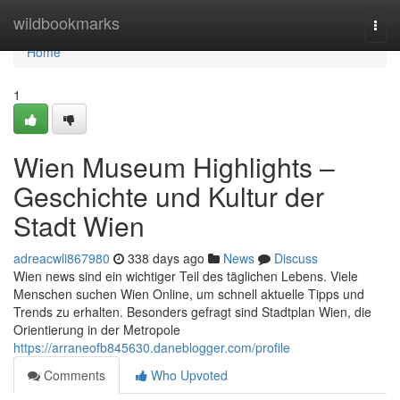
Home
wildbookmarks
Togg
navi
Home
1
Wien Museum Highlights –
Geschichte und Kultur der
Stadt Wien
adreacwli867980
338 days ago
News
Discuss
Wien news sind ein wichtiger Teil des täglichen Lebens. Viele
Menschen suchen Wien Online, um schnell aktuelle Tipps und
Trends zu erhalten. Besonders gefragt sind Stadtplan Wien, die
Orientierung in der Metropole
https://arraneofb845630.daneblogger.com/profile
Comments
Who Upvoted