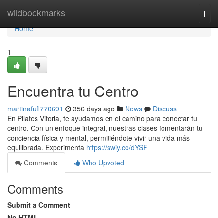
Home
wildbookmarks
Togg
navi
Home
1
Encuentra tu Centro
martinafufl770691
356 days ago
News
Discuss
En Pilates Vitoria, te ayudamos en el camino para conectar tu
centro. Con un enfoque integral, nuestras clases fomentarán tu
conciencia física y mental, permitiéndote vivir una vida más
equilibrada. Experimenta
https://swiy.co/dYSF
Comments
Who Upvoted
Comments
Submit a Comment
No HTML