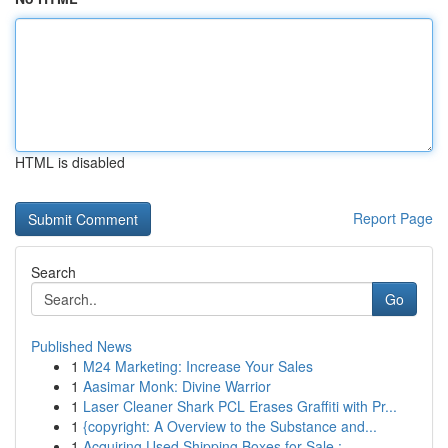
HTML is disabled
Report Page
Search
Go
Published News
1
M24 Marketing: Increase Your Sales
1
Aasimar Monk: Divine Warrior
1
Laser Cleaner Shark PCL Erases Graffiti with Pr...
1
{copyright: A Overview to the Substance and...
1
Acquiring Used Shipping Boxes for Sale : ...