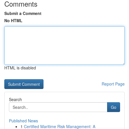
Comments
Submit a Comment
No HTML
HTML is disabled
Report Page
Search
Go
Published News
1
Certified Maritime Risk Management: A