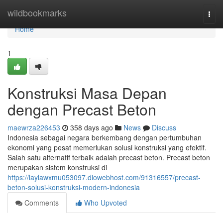
Home
wildbookmarks
Togg
navi
Home
1
Konstruksi Masa Depan
dengan Precast Beton
maewrza226453
358 days ago
News
Discuss
Indonesia sebagai negara berkembang dengan pertumbuhan
ekonomi yang pesat memerlukan solusi konstruksi yang efektif.
Salah satu alternatif terbaik adalah precast beton. Precast beton
merupakan sistem konstruksi di
https://laylawxmu053097.diowebhost.com/91316557/precast-
beton-solusi-konstruksi-modern-indonesia
Comments
Who Upvoted