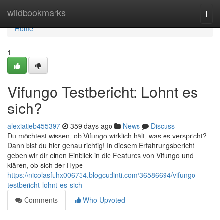
Home
wildbookmarks
Togg
navi
Home
1
Vifungo Testbericht: Lohnt es
sich?
alexiatjeb455397
359 days ago
News
Discuss
Du möchtest wissen, ob Vifungo wirklich hält, was es verspricht?
Dann bist du hier genau richtig! In diesem Erfahrungsbericht
geben wir dir einen Einblick in die Features von Vifungo und
klären, ob sich der Hype
https://nicolasfuhx006734.blogcudinti.com/36586694/vifungo-
testbericht-lohnt-es-sich
Comments
Who Upvoted