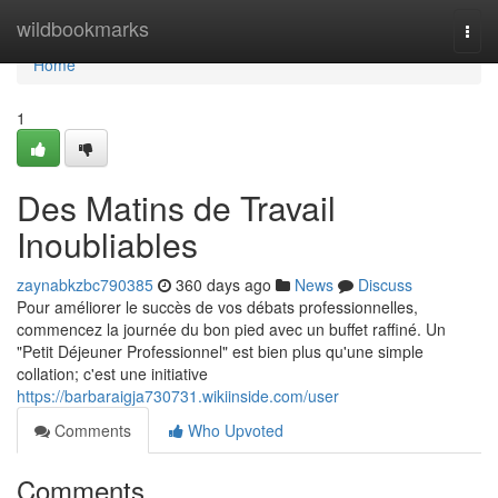
Home
wildbookmarks
Togg
navi
Home
1
Des Matins de Travail
Inoubliables
zaynabkzbc790385
360 days ago
News
Discuss
Pour améliorer le succès de vos débats professionnelles,
commencez la journée du bon pied avec un buffet raffiné. Un
"Petit Déjeuner Professionnel" est bien plus qu'une simple
collation; c'est une initiative
https://barbaraigja730731.wikiinside.com/user
Comments
Who Upvoted
Comments