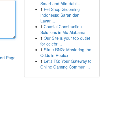
Smart and Affordabl...
1
Pet Shop Grooming
Indonesia: Saran dan
Layan...
1
Coastal Construction
Solutions in Mo Alabama
1
Our Site is your top outlet
for celebri...
1
Slime RNG: Mastering the
Odds in Roblox
ort Page
1
Let's TG: Your Gateway to
Online Gaming Communi...