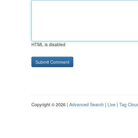
HTML is disabled
Copyright © 2026 |
Advanced Search
|
Live
|
Tag Clou