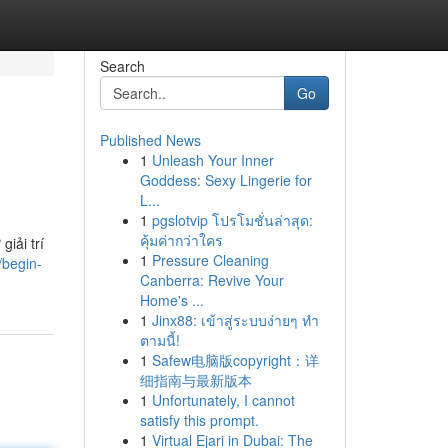
Search
Go
Published News
1
Unleash Your Inner
Goddess: Sexy Lingerie for
L...
1
pgslotvip โปรโมชั่นล่าสุด:
คุ้มค่ากว่าใคร
iải trí
1
Pressure Cleaning
/begin-
Canberra: Revive Your
Home's ...
1
Jinx88: เข้าสู่ระบบง่ายๆ ทำ
ตามนี้!
1
Safew电脑版copyright：详
细指南与最新版本
1
Unfortunately, I cannot
satisfy this prompt.
1
Virtual Ejari in Dubai: The