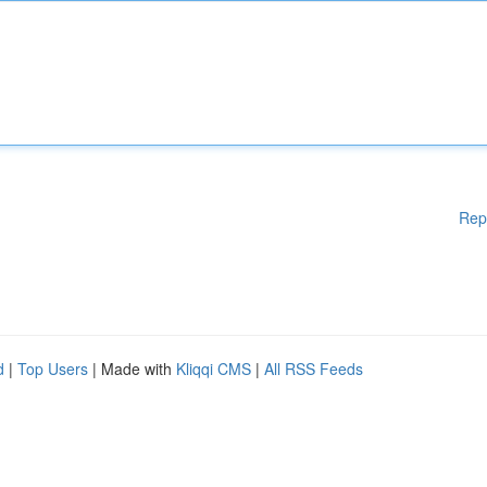
Rep
d
|
Top Users
| Made with
Kliqqi CMS
|
All RSS Feeds