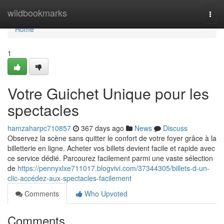
Home
wildbookmarks
Togg
navi
Home
1
Votre Guichet Unique pour les
spectacles
hamzaharpc710857
367 days ago
News
Discuss
Observez la scène sans quitter le confort de votre foyer grâce à la
billetterie en ligne. Acheter vos billets devient facile et rapide avec
ce service dédié. Parcourez facilement parmi une vaste sélection
de
https://pennyxlxe711017.blogvivi.com/37344305/billets-d-un-
clic-accédez-aux-spectacles-facilement
Comments
Who Upvoted
Comments