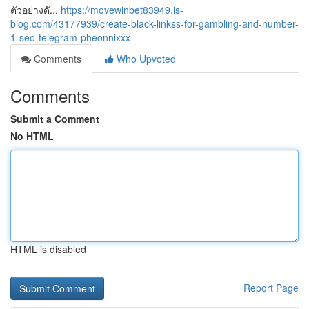
ตัวอย่างดั...
https://movewinbet83949.is-
blog.com/43177939/create-black-linkss-for-gambling-and-number-
1-seo-telegram-pheonnixxx
Comments
Who Upvoted
Comments
Submit a Comment
No HTML
HTML is disabled
Report Page