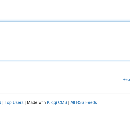
Rep
d
|
Top Users
| Made with
Kliqqi CMS
|
All RSS Feeds