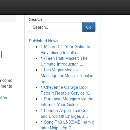
Search
Go
Published News
1
Milford CT: Your Guide to
l
Vinyl Siding Installa...
1
{Teen Patti Master: The
Ultimate Introduction ...
1
Las Vegas Medical
Massage for Muscle Tension
ra como
an...
lemente
1
Cheyenne Garage Door
Repair: Reliable Service Y...
llès-
1
Purchase Mounjaro via the
Internet: Your Guide ...
1
London Airport Taxi Cost
and Drop Off Charges a...
1
Song Thủ Lô XSMB: nắm g
nắm Nhịp Liên D...