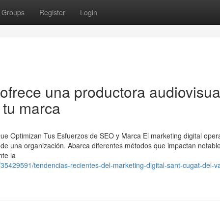
Groups
Register
Login
ofrece una productora audiovisua
 tu marca
ue Optimizan Tus Esfuerzos de SEO y Marca El marketing digital ope
ine de una organización. Abarca diferentes métodos que impactan notab
te la
35429591/tendencias-recientes-del-marketing-digital-sant-cugat-del-va