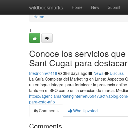
Home
wildbookmarks
Home
New
Submit
Home
1
Conoce los servicios que 
Sant Cugat para destacar
friedrichnv7416
386 days ago
News
Discuss
La Guía Completa del Marketing en Línea: Aspectos Q
un enfoque integral para fortalecer la presencia onl
tanto en el SEO como en la creación de marca. Median
https://agenciamarketinginternet05947.activablog.com/
para-este-año
Comments
Who Upvoted
Comments