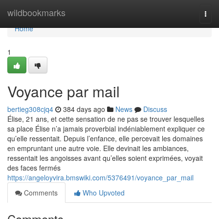
Home
wildbookmarks
Togg
navi
Home
1
Voyance par mail
bertieg308cjq4
384 days ago
News
Discuss
Élise, 21 ans, et cette sensation de ne pas se trouver lesquelles
sa place Élise n’a jamais proverbial indéniablement expliquer ce
qu’elle ressentait. Depuis l’enfance, elle percevait les domaines
en empruntant une autre voie. Elle devinait les ambiances,
ressentait les angoisses avant qu’elles soient exprimées, voyait
des faces fermés
https://angeloyvira.bmswiki.com/5376491/voyance_par_mail
Comments
Who Upvoted
Comments