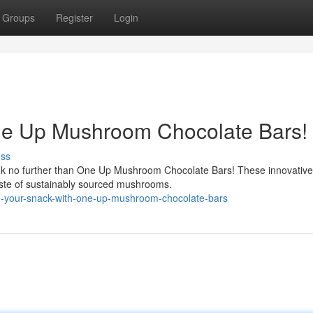
Groups
Register
Login
ne Up Mushroom Chocolate Bars!
uss
ook no further than One Up Mushroom Chocolate Bars! These innovative
aste of sustainably sourced mushrooms.
e-your-snack-with-one-up-mushroom-chocolate-bars