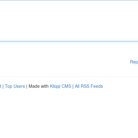
Rep
d
|
Top Users
| Made with
Kliqqi CMS
|
All RSS Feeds