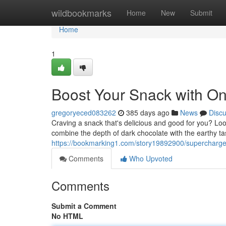
Home
wildbookmarks
Home
New
Submit
Home
1
Boost Your Snack with O
gregoryeced083262
385 days ago
News
Disc
Craving a snack that's delicious and good for you? L
combine the depth of dark chocolate with the earthy t
https://bookmarking1.com/story19892900/supercharg
Comments
Who Upvoted
Comments
Submit a Comment
No HTML