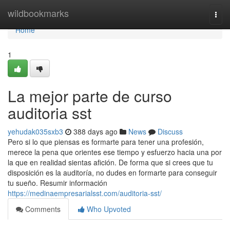
Home
wildbookmarks
Togg
navi
Home
1
La mejor parte de curso
auditoria sst
yehudak035sxb3
388 days ago
News
Discuss
Pero si lo que piensas es formarte para tener una profesión,
merece la pena que orientes ese tiempo y esfuerzo hacia una por
la que en realidad sientas afición. De forma que si crees que tu
disposición es la auditoría, no dudes en formarte para conseguir
tu sueño. Resumir información
https://medinaempresarialsst.com/auditoria-sst/
Comments
Who Upvoted