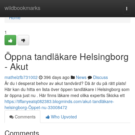
Home
wildbookmarks
Togg
navi
Home
1
Öppna tandläkare Helsingborg
- Akut
mathelzfb731002
396 days ago
News
Discuss
Är du i desperat behov av akut tandvård? Då är du på rätt plats!
Här kan du hitta en lista över öppen tandläkare i Helsingborg som
är öppna just nu . Här finns läkare med olika expertis Skicka ett
https://tiffanyeatq082383.blogminds.com/akut-tandläkare-
helsingborg-Öppet-nu-33008472
Comments
Who Upvoted
Comments