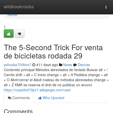
Home
wildbookmarks
Togg
navi
Home
1
The 5-Second Trick For venta
de bicicletas rodada 29
yehudaz700bvo7
411 days ago
News
Discuss
Contenido principal Métodos abreviados de teclado Buscar alt + /
Carrito shift + alt + C Inicio change + alt + H Pedidos change + alt
+ O Abrir/cerrar el Adult malesú de métodos abreviados change +
alt + Z KMK es reserva el dret de no publicar un anunci
https://russellv979jrz7.wikigiogio.com/user
Comments
Who Upvoted
Comments