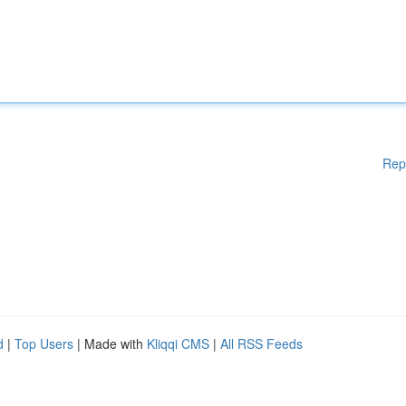
Rep
d
|
Top Users
| Made with
Kliqqi CMS
|
All RSS Feeds