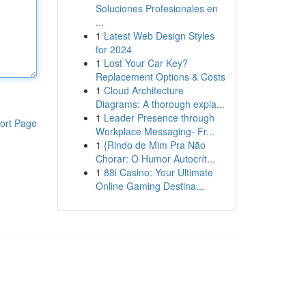
Soluciones Profesionales en
...
1
Latest Web Design Styles
for 2024
1
Lost Your Car Key?
Replacement Options & Costs
1
Cloud Architecture
Diagrams: A thorough expla...
1
Leader Presence through
ort Page
Workplace Messaging- Fr...
1
{Rindo de Mim Pra Não
Chorar: O Humor Autocrít...
1
88i Casino: Your Ultimate
Online Gaming Destina...