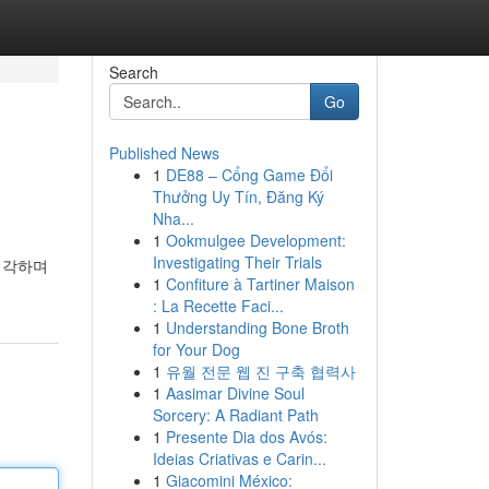
Search
Go
Published News
1
DE88 – Cổng Game Đổi
Thưởng Uy Tín, Đăng Ký
Nha...
1
Ookmulgee Development:
Investigating Their Trials
 생각하며
1
Confiture à Tartiner Maison
: La Recette Faci...
1
Understanding Bone Broth
for Your Dog
1
유월 전문 웹 진 구축 협력사
1
Aasimar Divine Soul
Sorcery: A Radiant Path
1
Presente Dia dos Avós:
Ideias Criativas e Carin...
1
Giacomini México: