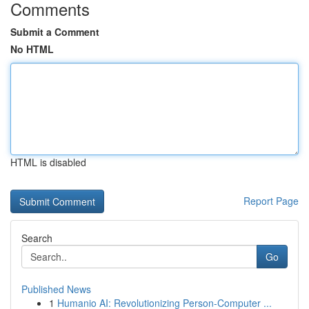
Comments
Submit a Comment
No HTML
HTML is disabled
Report Page
Search
Go
Published News
1
Humanio AI: Revolutionizing Person-Computer ...