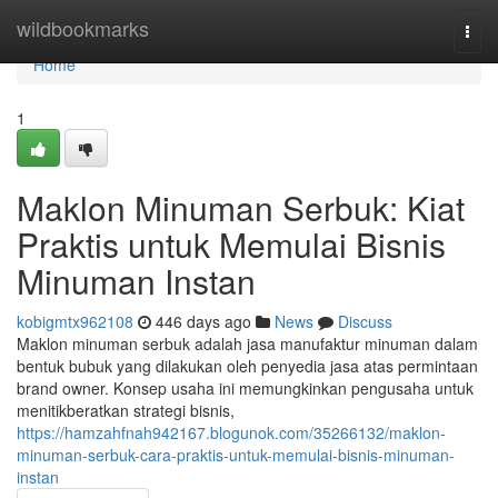
Home
wildbookmarks
Togg
navi
Home
1
Maklon Minuman Serbuk: Kiat
Praktis untuk Memulai Bisnis
Minuman Instan
kobigmtx962108
446 days ago
News
Discuss
Maklon minuman serbuk adalah jasa manufaktur minuman dalam
bentuk bubuk yang dilakukan oleh penyedia jasa atas permintaan
brand owner. Konsep usaha ini memungkinkan pengusaha untuk
menitikberatkan strategi bisnis,
https://hamzahfnah942167.blogunok.com/35266132/maklon-
minuman-serbuk-cara-praktis-untuk-memulai-bisnis-minuman-
instan