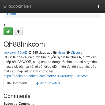
Home
wildbookmarks
Togg
navi
Home
1
Qh88linkcom
jackson1t75udl2
445 days ago
News
Discuss
QH88 là nhà cái cá cược trực tuyến uy tín tại châu Á, được cấp
phép bởi PAGCOR, cung cấp đa dạng trò chơi như cá cược thể
thao, slot, bắn cá và xổ số. Giao diện hiện đại dễ thao tác, bảo
mật cao, nạp rút nhanh chóng và
https://bookmarkedblog.com/story20454568/qh88linkcom
Comments
Who Upvoted
Comments
Submit a Comment