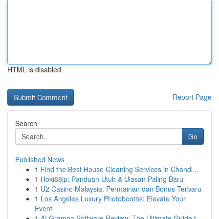
HTML is disabled
Report Page
Search
Go
Published News
1
Find the Best House Cleaning Services in Chandl...
1
Hoki88jp: Panduan Utuh & Ulasan Paling Baru
1
U2 Casino Malaysia: Permainan dan Bonus Terbaru
1
Los Angeles Luxury Photobooths: Elevate Your
Event
1
AI Grampa Software Review: The Ultimate Guide t...