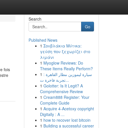
Search
Go
Published News
1
Σουβλάκια Μύτικα:
γεύση που ξεχωρίζει στο
λιμάνι
1
Myoglow Reviews: Do
These Items Really Perform?
e fois
1
سيارة ليموزين مطار القاهرة :
estre
تجربة فاخرة ت...
1
Golotter: Is It Legit? A
Comprehensive Review
1
Cream888 Register: Your
Complete Guide
1
Acquire 4-Acetoxy copyright
Digitally : A ...
1
how to recover lost bitcoin
1
Building a successful career