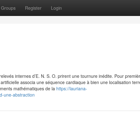
Groups
Register
Login
relevés internes d’E. N. S. O. prirent une tournure inédite. Pour premièr
ce artificielle associa une séquence cardiaque à bien une localisation terr
ndements mathématiques de la
https://lauriana-
d-une-abstraction