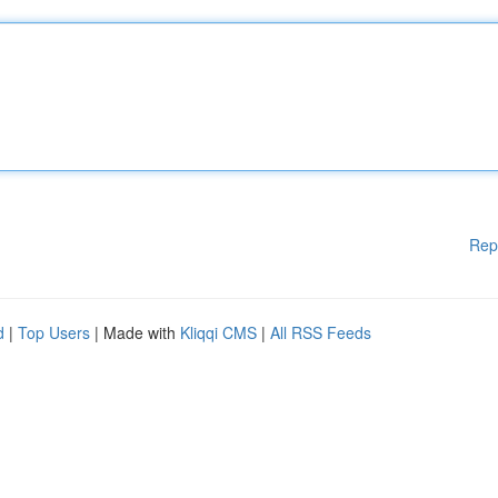
Rep
d
|
Top Users
| Made with
Kliqqi CMS
|
All RSS Feeds