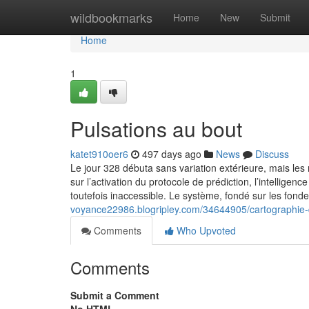
Home
wildbookmarks
Home
New
Submit
Home
1
Pulsations au bout
katet910oer6
497 days ago
News
Discuss
Le jour 328 débuta sans variation extérieure, mais les 
sur l’activation du protocole de prédiction, l’intelligen
toutefois inaccessible. Le système, fondé sur les fo
voyance22986.blogripley.com/34644905/cartographie-
Comments
Who Upvoted
Comments
Submit a Comment