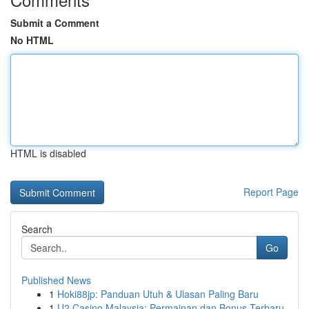
Submit a Comment
No HTML
HTML is disabled
Report Page
Search
Go
Published News
1
Hoki88jp: Panduan Utuh & Ulasan Paling Baru
1
U2 Casino Malaysia: Permainan dan Bonus Terbaru