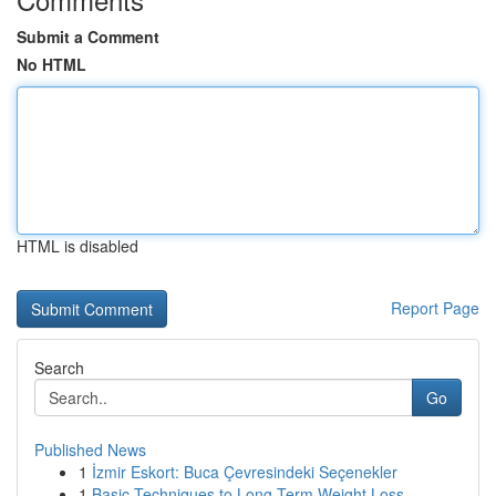
Submit a Comment
No HTML
HTML is disabled
Report Page
Search
Go
Published News
1
İzmir Eskort: Buca Çevresindeki Seçenekler
1
Basic Techniques to Long-Term Weight Loss