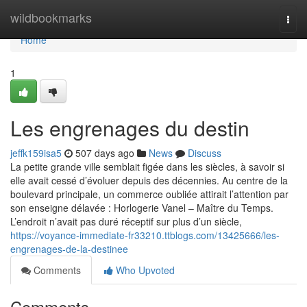
Home
wildbookmarks
Togg
navi
Home
1
Les engrenages du destin
jeffk159isa5
507 days ago
News
Discuss
La petite grande ville semblait figée dans les siècles, à savoir si
elle avait cessé d’évoluer depuis des décennies. Au centre de la
boulevard principale, un commerce oubliée attirait l’attention par
son enseigne délavée : Horlogerie Vanel – Maître du Temps.
L’endroit n’avait pas duré réceptif sur plus d’un siècle,
https://voyance-immediate-fr33210.ttblogs.com/13425666/les-
engrenages-de-la-destinee
Comments
Who Upvoted
Comments