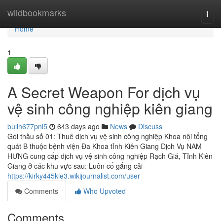
Home
wildbookmarks
Togg
navi
Home
1
A Secret Weapon For dịch vụ
vệ sinh công nghiệp kiên giang
bullh677pnl5
643 days ago
News
Discuss
Gói thầu số 01: Thuê dịch vụ vệ sinh công nghiệp Khoa nội tổng
quát B thuộc bệnh viện Đa Khoa tỉnh Kiên Giang Dịch Vụ NAM
HƯNG cung cấp dịch vụ vệ sinh công nghiệp Rạch Giá, Tỉnh Kiên
Giang ở các khu vực sau: Luôn cố gắng cải
https://kirky445kie3.wikijournalist.com/user
Comments
Who Upvoted
Comments