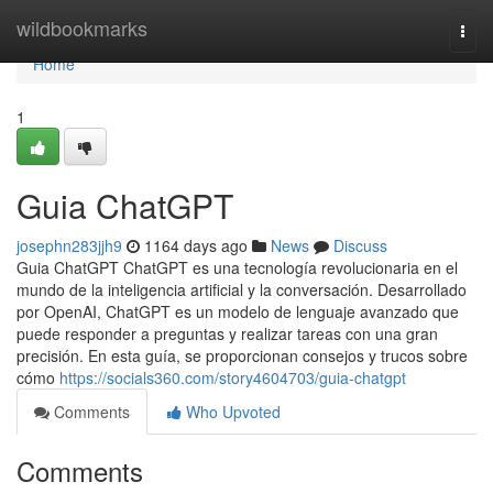
Home
wildbookmarks
Togg
navi
Home
1
Guia ChatGPT
josephn283jjh9
1164 days ago
News
Discuss
Guia ChatGPT ChatGPT es una tecnología revolucionaria en el
mundo de la inteligencia artificial y la conversación. Desarrollado
por OpenAI, ChatGPT es un modelo de lenguaje avanzado que
puede responder a preguntas y realizar tareas con una gran
precisión. En esta guía, se proporcionan consejos y trucos sobre
cómo
https://socials360.com/story4604703/guia-chatgpt
Comments
Who Upvoted
Comments